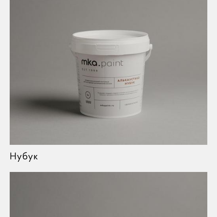
Нубук