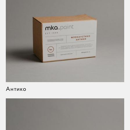
Антико