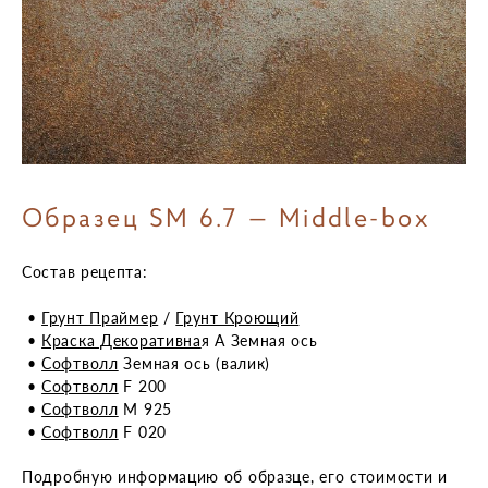
Образец SM 6.7 — Middle-box
Состав рецепта:
​​​​​​•
Грунт Праймер
/
Грунт Кроющий
​​​​​​•
Краска Декоративна
я А Земная ось
​​​​​​•
Софтволл
Земная ось (валик)
​​​​​​•
Софтволл
F 200
​​​​​​•
Софтволл
M 925
​​​​​​•
Софтволл
F 020
Подробную информацию об образце, его стоимости и