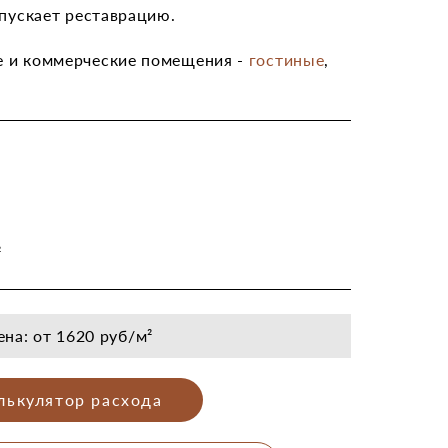
опускает реставрацию.
 и коммерческие помещения -
гостиные
,
²
ена: от 1620 руб/м²
лькулятор расхода