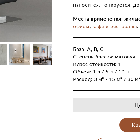
наносится, тонируется, д
Места применения:
жилые
офисы
,
кафе и рестораны
.
База: А, B, С
Степень блеска: матовая
Класс стойкости: 1
Объем: 1 л / 5 л / 10 л
Расход: 3 м² / 15 м² / 30 м
Ц
Ка